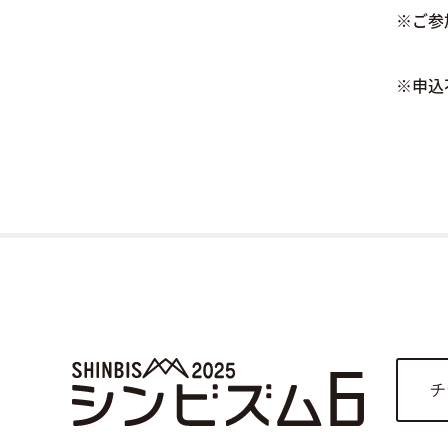
※ご参
※申込
チ