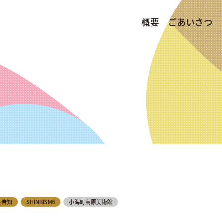
概要
ごあいさつ
ト告知
SHINBISM6
小海町高原美術館