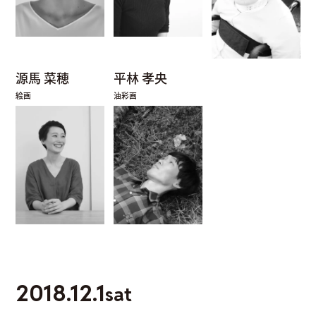
源馬 菜穂
平林 孝央
絵画
油彩画
2018.12.1
sat