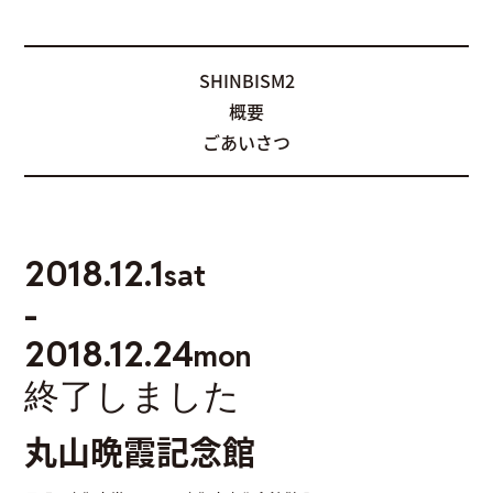
SHINBISM2
概要
ごあいさつ
2018.12.1
sat
会場一覧
作家一覧
-
2018.12.24
mon
終了しました
丸山晩霞記念館