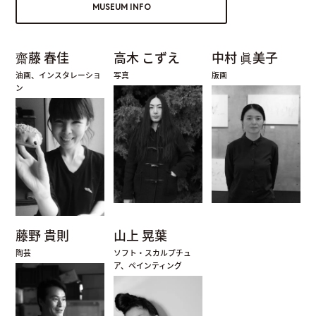
MUSEUM INFO
齋藤 春佳
高木 こずえ
中村 眞美子
油画、インスタレーショ
写真
版画
ン
藤野 貴則
山上 晃葉
陶芸
ソフト・スカルプチュ
ア、ペインティング