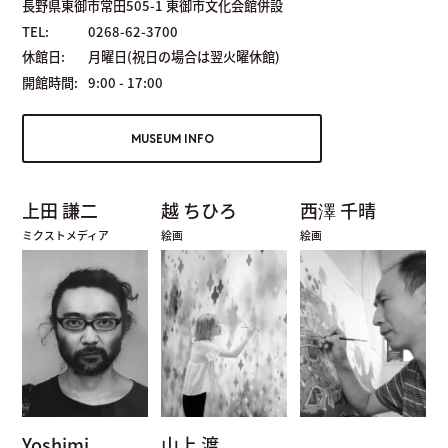
長野県東御市常田505-1 東御市文化会館併設
TEL:
0268-62-3700
休館日:
月曜日(祝日の場合は翌火曜休館)
開館時間:
9:00 - 17:00
MUSEUM INFO
上田 謙二
越 ちひろ
西澤 千晴
ミクストメディア
絵画
絵画
Yoshimi
山上 渡