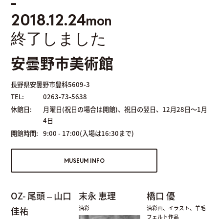
-
2018.12.24
mon
終了しました
安曇野市美術館
長野県安曇野市豊科5609-3
TEL:
0263-73-5638
休館日:
月曜日(祝日の場合は開館)、祝日の翌日、12月28日～1月
4日
開館時間:
9:00 - 17:00(入場は16:30まで)
MUSEUM INFO
OZ- 尾頭 – 山口
末永 恵理
橋口 優
油彩
油彩画、イラスト、羊毛
佳祐
フェルト作品