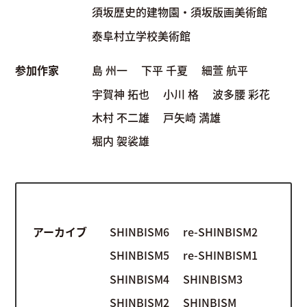
須坂歴史的建物園・須坂版画美術館
泰阜村立学校美術館
参加作家
島 州一
下平 千夏
細萱 航平
宇賀神 拓也
小川 格
波多腰 彩花
木村 不二雄
戸矢崎 満雄
堀内 袈裟雄
アーカイブ
SHINBISM6
re-SHINBISM2
SHINBISM5
re-SHINBISM1
SHINBISM4
SHINBISM3
SHINBISM2
SHINBISM