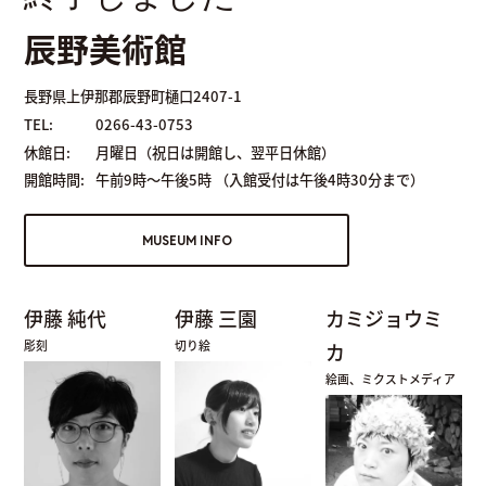
辰野美術館
長野県上伊那郡辰野町樋口2407-1
TEL:
0266-43-0753
休館日:
月曜日（祝日は開館し、翌平日休館）
開館時間:
午前9時～午後5時 （入館受付は午後4時30分まで）
MUSEUM INFO
伊藤 純代
伊藤 三園
カミジョウミ
彫刻
切り絵
カ
絵画、ミクストメディア