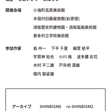
開催会場
小海町高原美術館
木祖村旧藤屋旅館(藪原宿)
須坂歴史的建物園・須坂版画美術館
泰阜村立学校美術館
参加作家
島 州一
下平 千夏
細萱 航平
宇賀神 拓也
小川 格
波多腰 彩花
木村 不二雄
戸矢崎 満雄
堀内 袈裟雄
アーカイブ
SHINBISM6
re-SHINBISM2