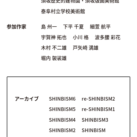
須坂歴史的建物園・須坂版画美術館
泰阜村立学校美術館
参加作家
島 州一
下平 千夏
細萱 航平
宇賀神 拓也
小川 格
波多腰 彩花
木村 不二雄
戸矢崎 満雄
堀内 袈裟雄
アーカイブ
SHINBISM6
re-SHINBISM2
SHINBISM5
re-SHINBISM1
SHINBISM4
SHINBISM3
SHINBISM2
SHINBISM