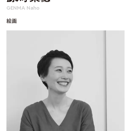
GENMA Naho
絵画