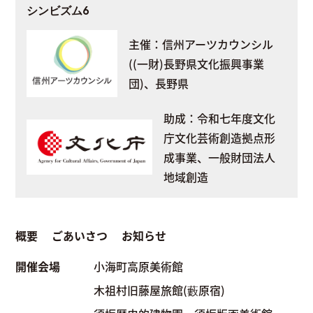
シンビズム6
主催：信州アーツカウンシル
((一財)長野県文化振興事業
団)、長野県
助成：令和七年度文化
庁文化芸術創造拠点形
成事業、一般財団法人
地域創造
概要
ごあいさつ
お知らせ
開催会場
小海町高原美術館
木祖村旧藤屋旅館(藪原宿)