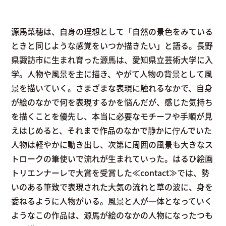
源馬菜穂は、自身の理想として「自然の景色をみている
ときと同じような感覚をいつか描きたい」と語る。長野
県諏訪市に生まれ育った源馬は、愛知県立芸術大学に入
学。人物や風景を主に描き、やがて人物の背景として風
景を描いていく。さまざまな表現に触れるなかで、自身
が絵のなかで何を表現するかを悩んだが、感じた気持ち
を描くことを優先し、本当に必要なモチーフや手順が見
えはじめると、それまで作品のなかで静かに佇んでいた
人物は軽やかに動き出し、次第に周囲の風景も大きなス
トロークの筆使いで流れが生まれていった。はるひ絵画
トリエンナーレで大賞を受賞した≪contact≫では、勢
いのある筆致で表現された大気の流れと草の波に、身を
委ねるように人物がいる。風景と人が一体となっていく
ようなこの作品は、源馬が絵のなかの人物になったつも