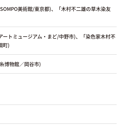
展)(SOMPO美術館/東京都)、「木村不二雄の草木染友
ートミュージアム・まど/中野市)、「染色家木村不
綱町)
糸博物館／岡谷市)