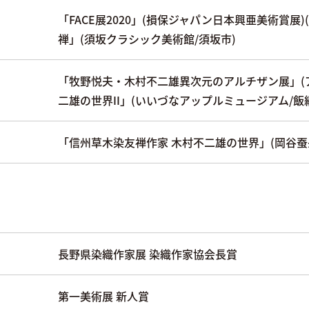
「FACE展2020」(損保ジャパン日本興亜美術賞
禅」(須坂クラシック美術館/須坂市)
「牧野悦夫・木村不二雄異次元のアルチザン展」(ア
二雄の世界II」(いいづなアップルミュージアム/飯
「信州草木染友禅作家 木村不二雄の世界」(岡谷蚕
長野県染織作家展 染織作家協会長賞
第一美術展 新人賞