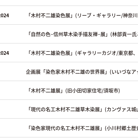
2024
「木村不二雄染色展」(リーブ・ギャラリー/神奈川県
「自然の色−信州草木染手描友禅−展」(林部貢一氏
2024
「木村不二雄染色展」(ギャラリーカジオ/東京都
企画展「染色家木村不二雄の世界展」(いいづなアッ
「木村不二雄展」(旧小田切家住宅/須坂市)
「現代の名工木村不二雄草木染展」(カンヴァス城山
「染色家現代の名工木村不二雄展」(小川村郷土歴史