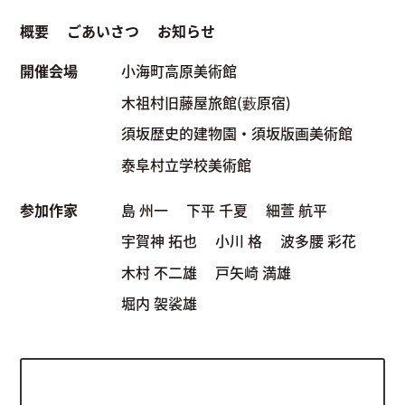
概要
ごあいさつ
お知らせ
開催会場
小海町高原美術館
木祖村旧藤屋旅館(藪原宿)
須坂歴史的建物園・須坂版画美術館
泰阜村立学校美術館
参加作家
島 州一
下平 千夏
細萱 航平
宇賀神 拓也
小川 格
波多腰 彩花
木村 不二雄
戸矢崎 満雄
堀内 袈裟雄