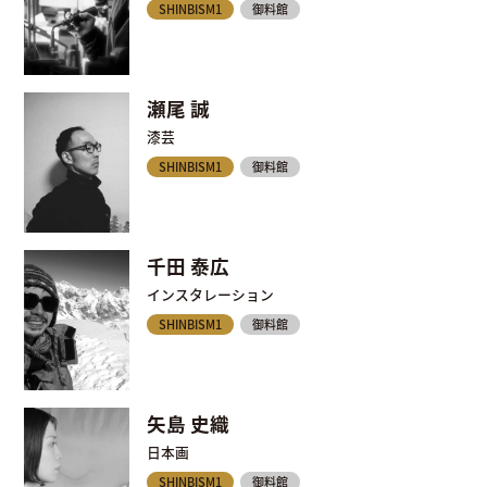
SHINBISM1
御料館
瀬尾 誠
漆芸
SHINBISM1
御料館
千田 泰広
インスタレーション
SHINBISM1
御料館
矢島 史織
日本画
SHINBISM1
御料館