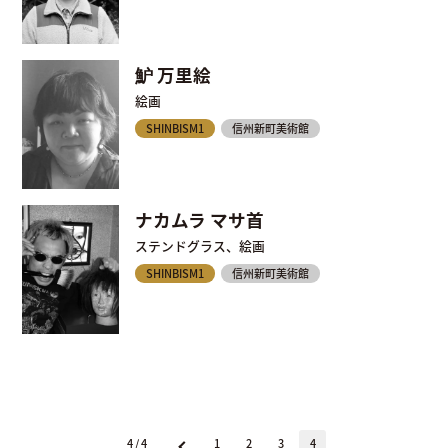
魲 万里絵
絵画
SHINBISM1
信州新町美術館
ナカムラ マサ首
ステンドグラス、絵画
SHINBISM1
信州新町美術館
4 / 4
1
2
3
4