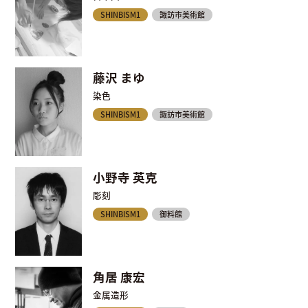
SHINBISM1
諏訪市美術館
藤沢 まゆ
染色
SHINBISM1
諏訪市美術館
小野寺 英克
彫刻
SHINBISM1
御料館
角居 康宏
金属造形